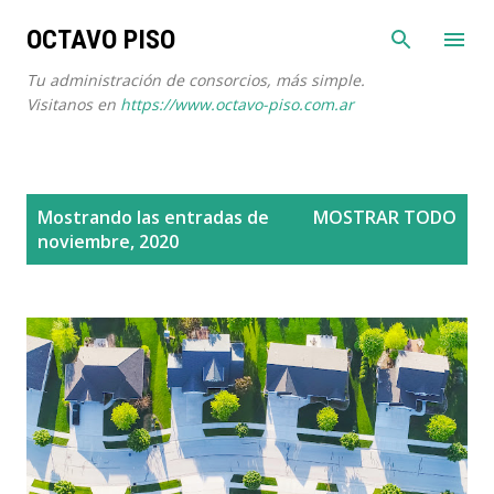
Ir al contenido principal
OCTAVO PISO
Tu administración de consorcios, más simple.
Visitanos en
https://www.octavo-piso.com.ar
E
Mostrando las entradas de
MOSTRAR TODO
n
noviembre, 2020
t
r
a
d
a
s